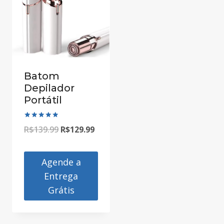
Batom
Depilador
Portátil
Avaliação
O
O
R$
139.99
R$
129.99
5.00
de 5
preço
preço
original
atual
Agende a
Entrega
era:
é:
Grátis
R$139.99.
R$129.99.